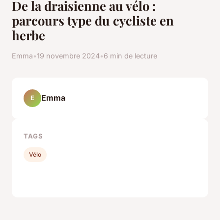
De la draisienne au vélo :
parcours type du cycliste en
herbe
Emma
•
19 novembre 2024
•
6 min de lecture
Emma
E
TAGS
Vélo