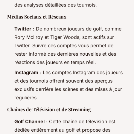
des analyses détaillées des tournois.
Médias Sociaux et Réseaux
Twitter
: De nombreux joueurs de golf, comme
Rory McIlroy et Tiger Woods, sont actifs sur
Twitter. Suivre ces comptes vous permet de
rester informé des dernières nouvelles et des
réactions des joueurs en temps réel.
Instagram
: Les comptes Instagram des joueurs
et des tournois offrent souvent des aperçus
exclusifs derrière les scènes et des mises à jour
régulières.
Chaînes de Télévision et de Streaming
Golf Channel
: Cette chaîne de télévision est
dédiée entièrement au golf et propose des