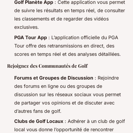
Golf Planète App
: Cette application vous permet
de suivre les résultats en temps réel, de consulter
les classements et de regarder des vidéos
exclusives.
PGA Tour App
: L’application officielle du PGA
Tour offre des retransmissions en direct, des
scores en temps réel et des analyses détaillées.
Rejoignez des Communautés de Golf
Forums et Groupes de Discussion
: Rejoindre
des forums en ligne ou des groupes de
discussion sur les réseaux sociaux vous permet
de partager vos opinions et de discuter avec
d’autres fans de golf.
Clubs de Golf Locaux
: Adhérer à un club de golf
local vous donne l’opportunité de rencontrer