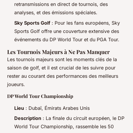
retransmissions en direct de tournois, des
analyses, et des émissions spéciales.
Sky Sports Golf
: Pour les fans européens, Sky
Sports Golf offre une couverture extensive des
événements du DP World Tour et du PGA Tour.
Les Tournois Majeurs à Ne Pas Manquer
Les tournois majeurs sont les moments clés de la
saison de golf, et il est crucial de les suivre pour
rester au courant des performances des meilleurs
joueurs.
DP World Tour Championship
Lieu
: Dubaï, Émirats Arabes Unis
Description
: La finale du circuit européen, le DP
World Tour Championship, rassemble les 50